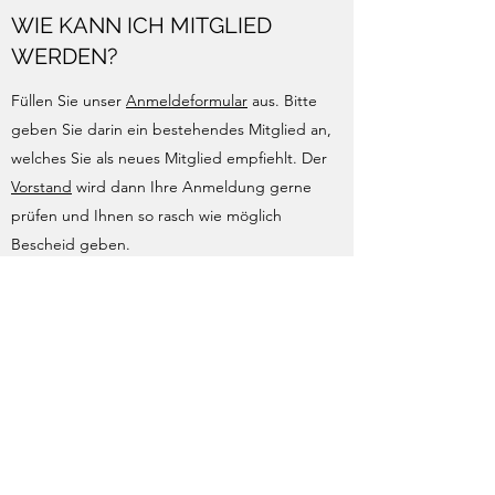
WIE KANN ICH MITGLIED
WERDEN?
Füllen Sie unser
Anmeldeformular
aus. Bitte
geben Sie darin ein bestehendes Mitglied an,
welches Sie als neues Mitglied empfiehlt. Der
Vorstand
wird dann Ihre Anmeldung gerne
prüfen und Ihnen so rasch wie möglich
Bescheid geben.
Falls Sie Verein und Mitglieder zuerst besser
kennenlernen möchten, schauen Sie doch
einfach an einem unserer Anlässe vorbei. Bitte
kontaktieren Sie dafür unser
Sekretariat
.
NOCH FRAGEN?
Die verschiedenen Arten der Mitgliedschaft